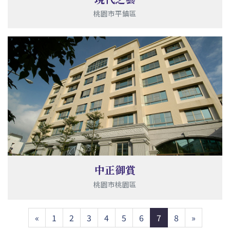
桃園市平鎮區
中正御賞
桃園市桃園區
Previous
Next
«
1
2
3
4
5
6
7
8
»