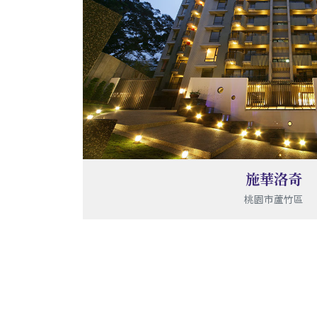
施華洛奇
桃園市蘆竹區