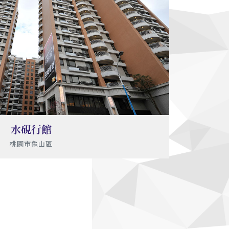
水硯行館
桃園市龜山區