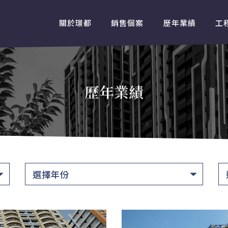
關於璟都
銷售個案
歷年業績
工
歷年業績