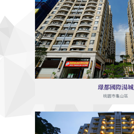
璟都國際湯城
桃園市龜山區