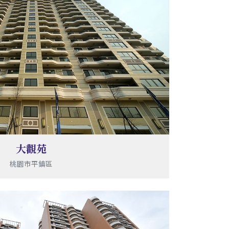
大觀苑
桃園市平鎮區