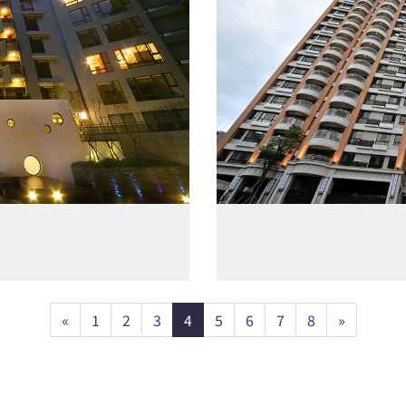
Previous
Next
«
1
2
3
4
5
6
7
8
»