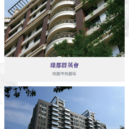
璟都群英會
桃園市桃園區