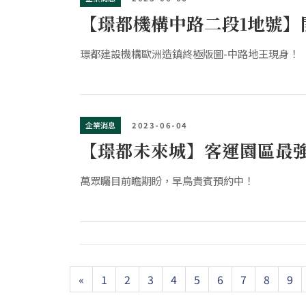
【璟都機構中路二段1地號】
璟都建設機構歐洲造鎮終極版圖-中路地王現身！
企業消息
2023-06-04
【璟都未來城】客運園區最
萬眾矚目前瞻期盼，早鳥貴賓預約中！
Previous
«
1
2
3
4
5
6
7
8
9