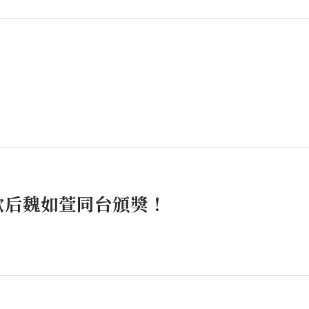
歌后魏如萱同台頒獎！