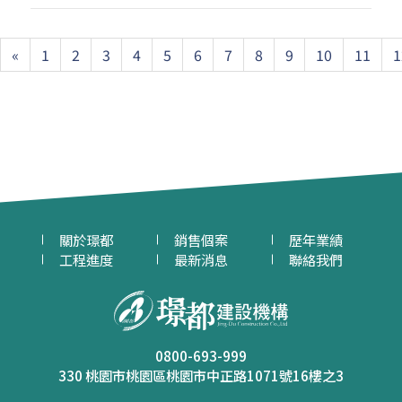
Previous
«
1
2
3
4
5
6
7
8
9
10
11
1
關於璟都
銷售個案
歷年業績
工程進度
最新消息
聯絡我們
0800-693-999
330 桃園市桃園區桃園市中正路1071號16樓之3