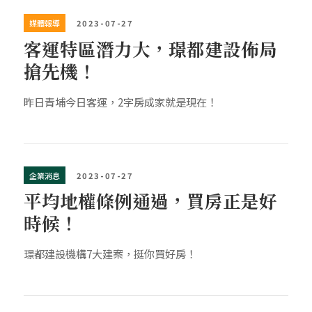
媒體報導
2023-07-27
客運特區潛力大，璟都建設佈局
搶先機！
昨日青埔今日客運，2字房成家就是現在！
企業消息
2023-07-27
平均地權條例通過，買房正是好
時候！
璟都建設機構7大建案，挺你買好房！