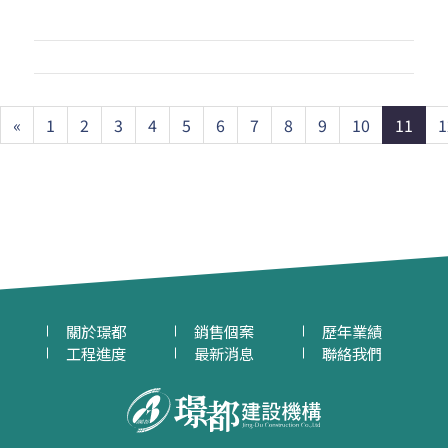
Previous
«
1
2
3
4
5
6
7
8
9
10
11
1
關於璟都
銷售個案
歷年業績
工程進度
最新消息
聯絡我們