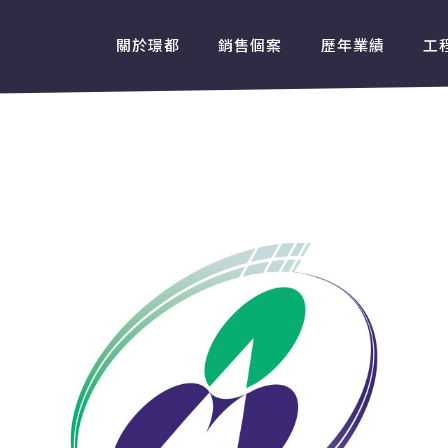
關於璟都
銷售個案
歷年業績
工