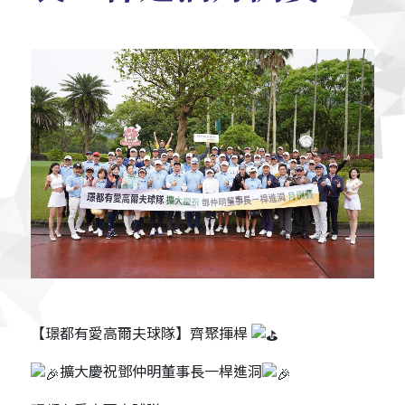
【璟都有愛高爾夫球隊】齊聚揮桿
擴大慶祝鄧仲明董事長一桿進洞