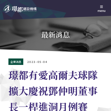
menu
最新消息
企業消息
2023-05-04
璟都有愛高爾夫球隊
擴大慶祝鄧仲明董事
長一桿進洞月例賽