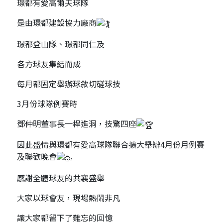
璟都有愛高爾夫球隊
是由璟都建設協力廠商
璟都登山隊、璟都同仁及
各方球友集結而成
每月都固定舉辦球敘切磋球技
3月份球隊例賽時
鄧仲明董事長一桿進洞，技驚四座
因此盛情與璟都有愛高球隊聯合擴大舉辦4月份月例賽
及聯歡晚會
感謝全體球友的共襄盛舉
大家以球會友，現場熱鬧非凡
讓大家都留下了難忘的回憶