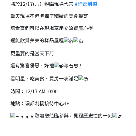
將於12/17(六）親臨現場代言
#璟都劍橋
當天現場不但準備了精緻的美食饗宴
讓貴賓們可以在現場享用交流置產心得
還能欣賞美美的樣品屋喔
更重要的是當天下訂
還有驚喜優惠、好禮
等著您！
看明星、吃美食、買房一次滿足
時間：12/17 AM10:00
地點：璟都劍橋接待中心3F
敬邀您蒞臨參與，見證歷史性的一刻