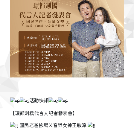
活動快訊
【璟都劍橋代言人記者發表會】
國民老爸檢場Ｘ音樂女神王敏淳