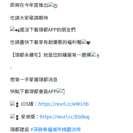
即將在今年度推出
也請大家敬請期待
還沒下載璟都APP的朋友們
也請盡快下載享有超優惠的福利喔
【璟都永續宅】就是您的購屋第一選擇
-
想第一手掌握璟都消息
快點下載璟都會員APP
iOS版：
https://reurl.cc/eW1rlb
安卓版：
https://reurl.cc/85dkaj
璟都建設
#深耕幸福城市桃園20年