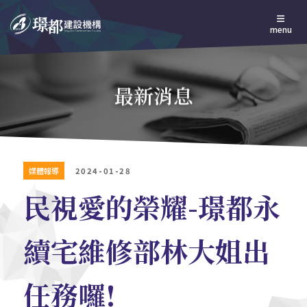
menu
最新消息
媒體報導
2024-01-28
民視愛的榮耀-璟都永
續宅維修部林大姐出
任務囉!