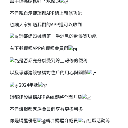
幫子陽媽媽修好了水龍頭
不但親自示範璟都APP線上報修功能
也讓大家知道我們的APP還可以收到
璟都建設機構第一手消息的超優質功能
有下載璟都APP的璟都會員們
是否都充分感受到線上報修的便利
以及璟都建設機構對住戶的用心與關懷
2024年起
璟都建設機構APP系統即將全面升級
不但讓璟都家族會員們享有更多利多
像是購屋優惠
轉介購屋介紹費
社區活動等